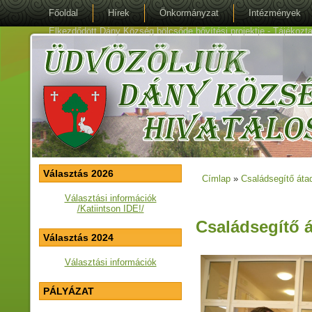
Főoldal
Hírek
Önkormányzat
Intézmények
Elkezdődött Dány Község bölcsőde bővítési projektje - Tájékoztat
Választás 2026
Címlap
»
Családsegítő áta
Jelenlegi hely
Választási információk
/Katiintson IDE!/
Családsegítő á
Választás 2024
Választási információk
PÁLYÁZAT