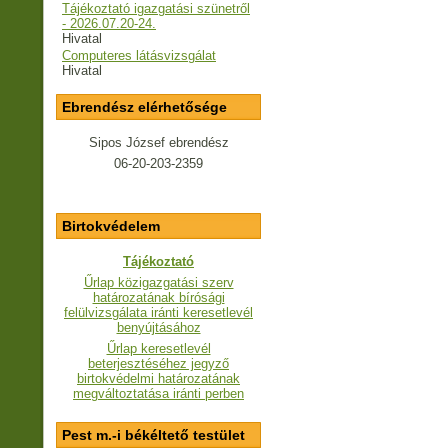
Tájékoztató igazgatási szünetről
- 2026.07.20-24.
Hivatal
Computeres látásvizsgálat
Hivatal
Ebrendész elérhetősége
Sipos József ebrendész
06-20-203-2359
Birtokvédelem
Tájékoztató
Űrlap közigazgatási szerv
határozatának bírósági
felülvizsgálata iránti keresetlevél
benyújtásához
Űrlap keresetlevél
beterjesztéséhez jegyző
birtokvédelmi határozatának
megváltoztatása iránti perben
Pest m.-i békéltető testület