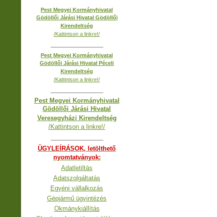
Pest Megyei Kormányhivatal
Gödöllői Járási Hivatal Gödöllői
Kirendeltség
/Kattintson a linkre!/
__________________
Pest Megyei Kormányhivatal
Gödöllői Járási Hivatal Péceli
Kirendeltség
/Kattintson a linkre!/
__________________
Pest Megyei Kormányhivatal
Gödöllői Járási Hivatal
Veresegyházi Kirendeltség
/Kattintson a linkre!/
__________________
ÜGYLEÍRÁSOK, letölthető
nyomtatványok:
Adatletiltás
Adatszolgáltatás
Egyéni vállalkozás
Gépjármű ügyintézés
Okmánykiállítás