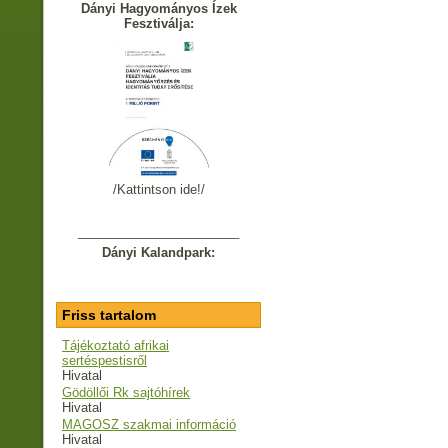
Dányi Hagyományos Ízek
Fesztiválja:
/Kattintson ide!/
_______________________
Dányi Kalandpark:
Friss tartalom
Tájékoztató afrikai
sertéspestisről
Hivatal
Gödöllői Rk sajtóhírek
Hivatal
MAGOSZ szakmai információ
Hivatal