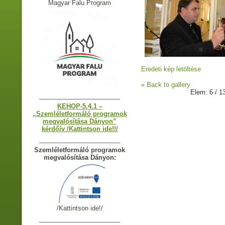
Magyar Falu Program
Eredeti kép letöltése
« Back to gallery
Elem: 6 / 1
_______________________
KEHOP-5.4.1 –
„Szemléletformáló programok
megvalósítása Dányon”
kérdőív /Kattintson ide!!/
_______________________
Szemléletformáló programok
megvalósítása Dányon:
/Kattintson ide!/
_______________________