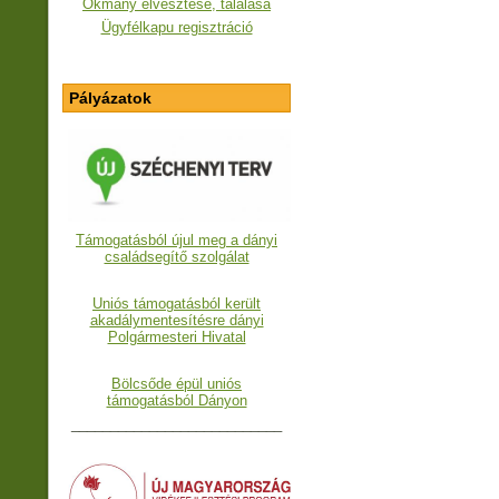
Okmány elvesztése, találása
Ügyfélkapu regisztráció
Pályázatok
Támogatásból újul meg a dányi
családsegítő szolgálat
Uniós támogatásból került
akadálymentesítésre dányi
Polgármesteri Hivatal
Bölcsőde épül uniós
támogatásból Dányon
___________________________