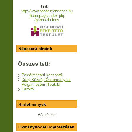
Link:
http://www.panaszrendezes.hu
/homepage/index.php
/panaszkuldes
Népszerű híreink
Összesített:
Polgármesteri köszöntő
Dány Község Önkormányzat
Polgármesteri Hivatala
Dányról
Hirdetmények
Végzések:
Okmányirodai ügyintézések