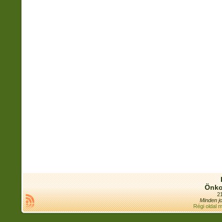
Önko
21
Minden jo
Régi oldal 