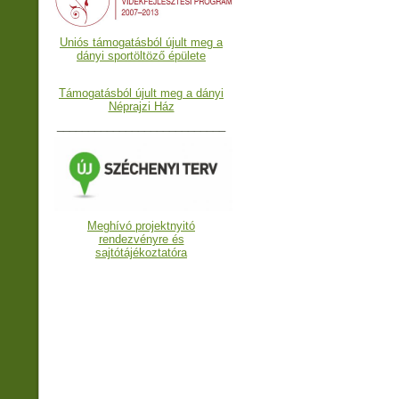
Uniós támogatásból újult meg a
dányi sportöltöző épülete
Támogatásból újult meg a dányi
Néprajzi Ház
___________________________
Meghívó projektnyitó
rendezvényre és
sajtótájékoztatóra