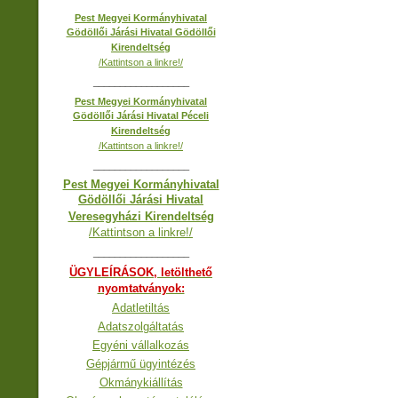
Pest Megyei Kormányhivatal
Gödöllői Járási Hivatal Gödöllői
Kirendeltség
/Kattintson a linkre!/
__________________
Pest Megyei Kormányhivatal
Gödöllői Járási Hivatal Péceli
Kirendeltség
/Kattintson a linkre!/
__________________
Pest Megyei Kormányhivatal
Gödöllői Járási Hivatal
Veresegyházi Kirendeltség
/Kattintson a linkre!/
__________________
ÜGYLEÍRÁSOK, letölthető
nyomtatványok:
Adatletiltás
Adatszolgáltatás
Egyéni vállalkozás
Gépjármű ügyintézés
Okmánykiállítás