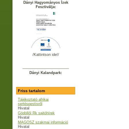
Dányi Hagyományos Ízek
Fesztiválja:
/Kattintson ide!/
_______________________
Dányi Kalandpark:
Friss tartalom
Tájékoztató afrikai
sertéspestisről
Hivatal
Gödöllői Rk sajtóhírek
Hivatal
MAGOSZ szakmai információ
Hivatal