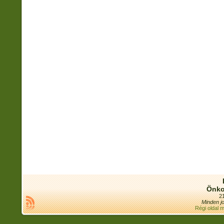
Önko
21
Minden jo
Régi oldal 