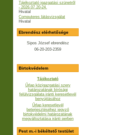
Tájékoztató igazgatási szünetről
- 2026.07.20-24.
Hivatal
Computeres látásvizsgálat
Hivatal
Ebrendész elérhetősége
Sipos József ebrendész
06-20-203-2359
Birtokvédelem
Tájékoztató
Űrlap közigazgatási szerv
határozatának bírósági
felülvizsgálata iránti keresetlevél
benyújtásához
Űrlap keresetlevél
beterjesztéséhez jegyző
birtokvédelmi határozatának
megváltoztatása iránti perben
Pest m.-i békéltető testület