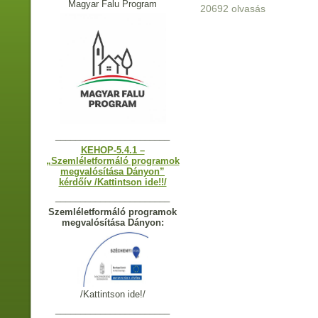
Magyar Falu Program
20692 olvasás
_______________________
KEHOP-5.4.1 –
„Szemléletformáló programok
megvalósítása Dányon”
kérdőív /Kattintson ide!!/
_______________________
Szemléletformáló programok
megvalósítása Dányon:
/Kattintson ide!/
_______________________