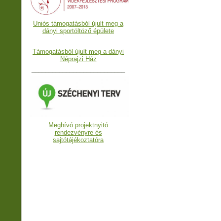
Uniós támogatásból újult meg a
dányi sportöltöző épülete
Támogatásból újult meg a dányi
Néprajzi Ház
___________________________
Meghívó projektnyitó
rendezvényre és
sajtótájékoztatóra