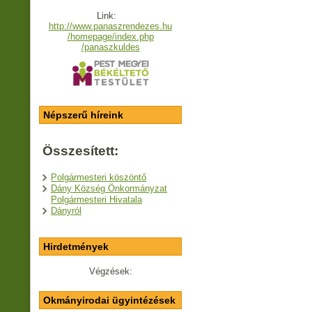
Link:
http://www.panaszrendezes.hu
/homepage/index.php
/panaszkuldes
Népszerű híreink
Összesített:
Polgármesteri köszöntő
Dány Község Önkormányzat
Polgármesteri Hivatala
Dányról
Hirdetmények
Végzések:
Okmányirodai ügyintézések