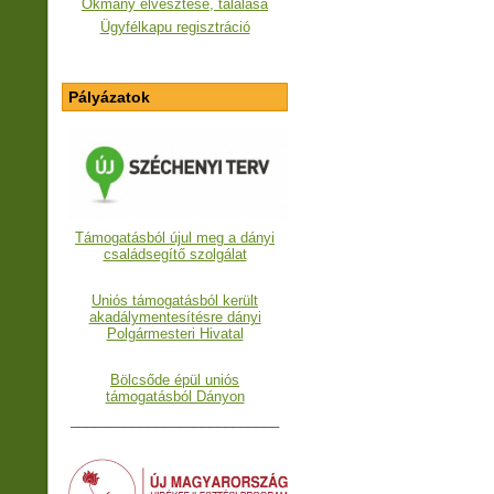
Okmány elvesztése, találása
Ügyfélkapu regisztráció
Pályázatok
Támogatásból újul meg a dányi
családsegítő szolgálat
Uniós támogatásból került
akadálymentesítésre dányi
Polgármesteri Hivatal
Bölcsőde épül uniós
támogatásból Dányon
___________________________