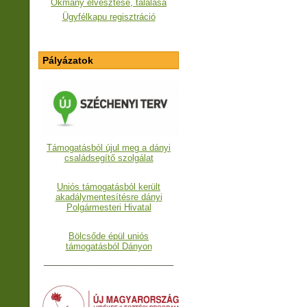
Okmány elvesztése, találása
Ügyfélkapu regisztráció
Pályázatok
Támogatásból újul meg a dányi
családsegítő szolgálat
Uniós támogatásból került
akadálymentesítésre dányi
Polgármesteri Hivatal
Bölcsőde épül uniós
támogatásból Dányon
___________________________