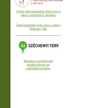
Uniós támogatásból újult meg a
dányi sportöltöző épülete
Támogatásból újult meg a dányi
Néprajzi Ház
___________________________
Meghívó projektnyitó
rendezvényre és
sajtótájékoztatóra