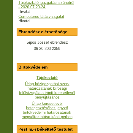
Tájékoztató igazgatási szünetről
- 2026.07.20-24.
Hivatal
Computeres látásvizsgálat
Hivatal
Ebrendész elérhetősége
Sipos József ebrendész
06-20-203-2359
Birtokvédelem
Tájékoztató
Űrlap közigazgatási szerv
határozatának bírósági
felülvizsgálata iránti keresetlevél
benyújtásához
Űrlap keresetlevél
beterjesztéséhez jegyző
birtokvédelmi határozatának
megváltoztatása iránti perben
Pest m.-i békéltető testület