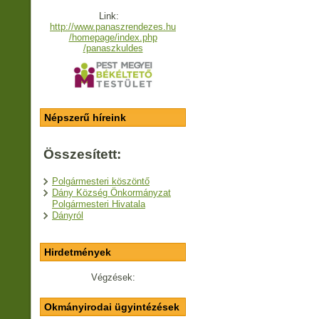
Link:
http://www.panaszrendezes.hu
/homepage/index.php
/panaszkuldes
Népszerű híreink
Összesített:
Polgármesteri köszöntő
Dány Község Önkormányzat
Polgármesteri Hivatala
Dányról
Hirdetmények
Végzések:
Okmányirodai ügyintézések