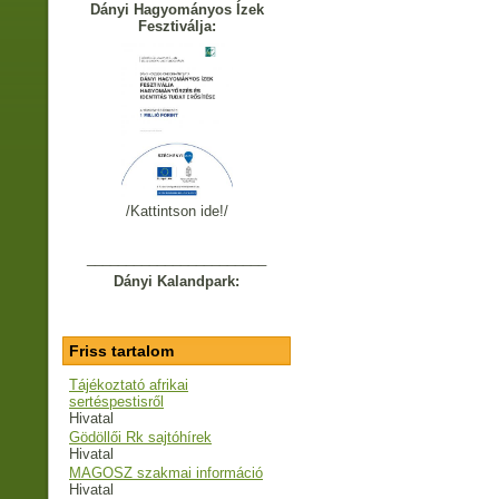
Dányi Hagyományos Ízek
Fesztiválja:
/Kattintson ide!/
_______________________
Dányi Kalandpark:
Friss tartalom
Tájékoztató afrikai
sertéspestisről
Hivatal
Gödöllői Rk sajtóhírek
Hivatal
MAGOSZ szakmai információ
Hivatal