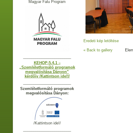
Magyar Falu Program
Eredeti kép letöltése
« Back to gallery
Elem
_______________________
KEHOP-5.4.1 –
„Szemléletformáló programok
megvalósítása Dányon”
kérdőív /Kattintson ide!!/
_______________________
Szemléletformáló programok
megvalósítása Dányon:
/Kattintson ide!/
_______________________