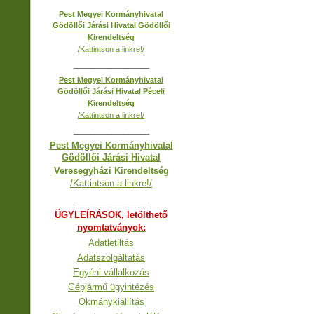
Pest Megyei Kormányhivatal
Gödöllői Járási Hivatal Gödöllői
Kirendeltség
/Kattintson a linkre!/
__________________
Pest Megyei Kormányhivatal
Gödöllői Járási Hivatal Péceli
Kirendeltség
/Kattintson a linkre!/
__________________
Pest Megyei Kormányhivatal
Gödöllői Járási Hivatal
Veresegyházi Kirendeltség
/Kattintson a linkre!/
__________________
ÜGYLEÍRÁSOK, letölthető
nyomtatványok:
Adatletiltás
Adatszolgáltatás
Egyéni vállalkozás
Gépjármű ügyintézés
Okmánykiállítás