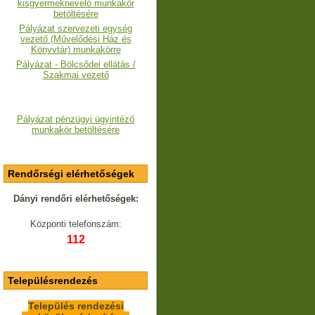
kisgyermeknevelő munkakör
betöltésére
Pályázat szervezeti egység
vezető (Művelődési Ház és
Könyvtár) munkakörre
Pályázat - Bölcsődei ellátás /
Szakmai vezető
Pályázat pénzügyi ügyintéző
munkakör betöltésére
Rendőrségi elérhetőségek
Dányi rendőri elérhetőségek:
Központi telefonszám:
112
Településrendezés
Település rendezési