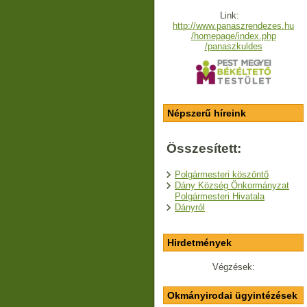
Link:
http://www.panaszrendezes.hu
/homepage/index.php
/panaszkuldes
Népszerű híreink
Összesített:
Polgármesteri köszöntő
Dány Község Önkormányzat
Polgármesteri Hivatala
Dányról
Hirdetmények
Végzések:
Okmányirodai ügyintézések