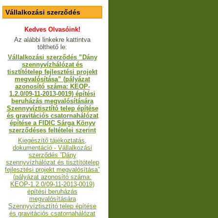
Vállalkozási szerződés
Kedves Olvasóink!
Az alábbi linkekre kattintva
tölthető le:
Vállalkozási szerződés ”Dány
szennyvízhálózat és
tisztítótelep fejlesztési projekt
megvalósítása” (pályázat
azonosító száma: KEOP-
1.2.0/09-11-2013-0019) építési
beruházás megvalósítására
Szennyvíztisztító telep építése
és gravitációs csatornahálózat
építése a FIDIC Sárga Könyv
szerződéses feltételei szerint
Kiegészítő tájékoztatás,
dokumentáció - Vállalkozási
szerződés ”Dány
szennyvízhálózat és tisztítótelep
fejlesztési projekt megvalósítása”
(pályázat azonosító száma:
KEOP-1.2.0/09-11-2013-0019)
építési beruházás
megvalósítására
Szennyvíztisztító telep építése
és gravitációs csatornahálózat