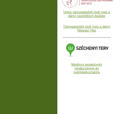
Uniós támogatásból újult meg a
dányi sportöltöző épülete
Támogatásból újult meg a dányi
Néprajzi Ház
___________________________
Meghívó projektnyitó
rendezvényre és
sajtótájékoztatóra