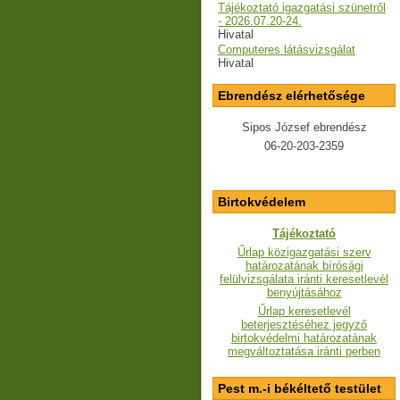
Tájékoztató igazgatási szünetről
- 2026.07.20-24.
Hivatal
Computeres látásvizsgálat
Hivatal
Ebrendész elérhetősége
Sipos József ebrendész
06-20-203-2359
Birtokvédelem
Tájékoztató
Űrlap közigazgatási szerv
határozatának bírósági
felülvizsgálata iránti keresetlevél
benyújtásához
Űrlap keresetlevél
beterjesztéséhez jegyző
birtokvédelmi határozatának
megváltoztatása iránti perben
Pest m.-i békéltető testület