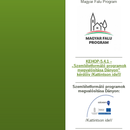
Magyar Falu Program
_______________________
KEHOP-5.4.1 –
„Szemléletformáló programok
megvalósítása Dányon”
kérdőív /Kattintson ide!!/
_______________________
Szemléletformáló programok
megvalósítása Dányon:
/Kattintson ide!/
_______________________