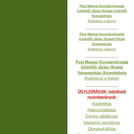
Pest Megyei Kormányhivatal
Gödöllői Járási Hivatal Gödöllői
Kirendeltség
/Kattintson a linkre!/
__________________
Pest Megyei Kormányhivatal
Gödöllői Járási Hivatal Péceli
Kirendeltség
/Kattintson a linkre!/
__________________
Pest Megyei Kormányhivatal
Gödöllői Járási Hivatal
Veresegyházi Kirendeltség
/Kattintson a linkre!/
__________________
ÜGYLEÍRÁSOK, letölthető
nyomtatványok:
Adatletiltás
Adatszolgáltatás
Egyéni vállalkozás
Gépjármű ügyintézés
Okmánykiállítás