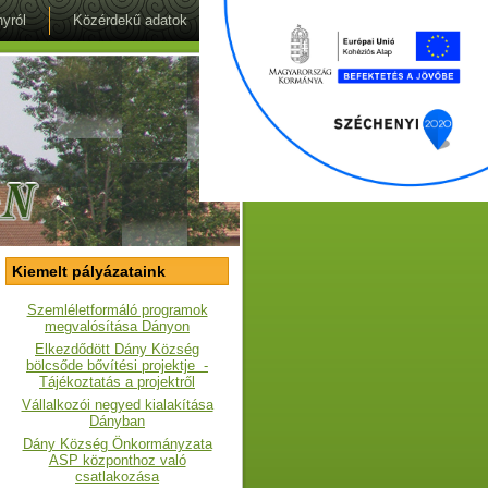
yról
Közérdekű adatok
Kiemelt pályázataink
Szemléletformáló programok
megvalósítása Dányon
Elkezdődött Dány Község
bölcsőde bővítési projektje -
Tájékoztatás a projektről
Vállalkozói negyed kialakítása
Dányban
Dány Község Önkormányzata
ASP központhoz való
csatlakozása