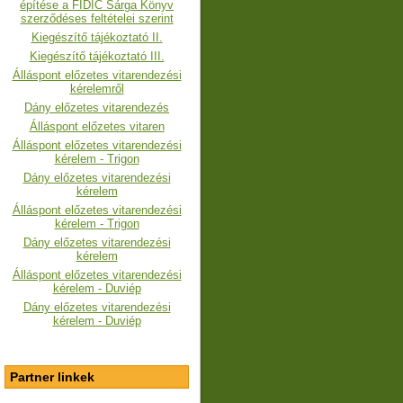
építése a FIDIC Sárga Könyv
szerződéses feltételei szerint
Kiegészítő tájékoztató II.
Kiegészítő tájékoztató III.
Álláspont előzetes vitarendezési
kérelemről
Dány előzetes vitarendezés
Álláspont előzetes vitaren
Álláspont előzetes vitarendezési
kérelem - Trigon
Dány előzetes vitarendezési
kérelem
Álláspont előzetes vitarendezési
kérelem
- Trigon
Dány előzetes vitarendezési
kérelem
Álláspont előzetes vitarendezési
kérelem - Duviép
Dány előzetes vitarendezési
kérelem - Duviép
Partner linkek