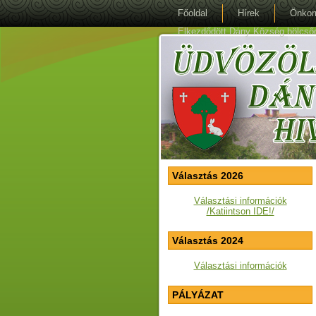
Főoldal
Hírek
Önkor
Elkezdődött Dány Község bölcsőde 
Választás 2026
Választási információk
/Katiintson IDE!/
Választás 2024
Választási információk
PÁLYÁZAT