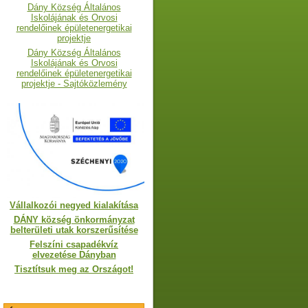
Dány Község Általános
Iskolájának és Orvosi
rendelőinek épületenergetikai
projektje
Dány Község Általános
Iskolájának és Orvosi
rendelőinek épületenergetikai
projektje - Sajtóközlemény
Vállalkozói negyed kialakítása
DÁNY község önkormányzat
belterületi utak korszerűsítése
Felszíni csapadékvíz
elvezetése Dányban
Tisztítsuk meg az Országot!