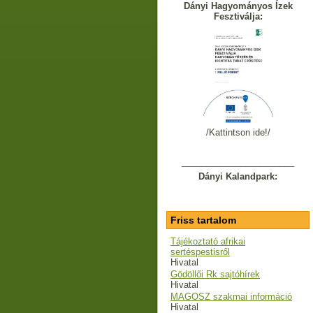
Dányi Hagyományos Ízek
Fesztiválja:
/Kattintson ide!/
_______________________
Dányi Kalandpark:
Friss tartalom
Tájékoztató afrikai
sertéspestisről
Hivatal
Gödöllői Rk sajtóhírek
Hivatal
MAGOSZ szakmai információ
Hivatal