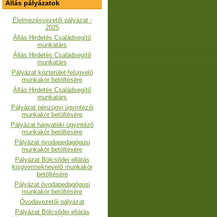
Állás pályázatok
Élelmezésvezetői pályázat -
2025
Állás Hirdetés Családsegítő
munkatárs
Állás Hirdetés Családsegítő
munkatárs
Pályázat közterület-felügyelő
munkakör betöltésére
Állás Hirdetés Családsegítő
munkatárs
Pályázat pénzügyi ügyintézői
munkakör betöltésére
Pályázat hagyatéki ügyintéző
munkakör betöltésére
Pályázat óvodapedagógusi
munkakör betöltésére
Pályázat Bölcsődei ellátás
kisgyermeknevelő munkakör
betöltésére
Pályázat óvodapedagógusi
munkakör betöltésére
Óvodavezetői pályázat
Pályázat Bölcsődei ellátás