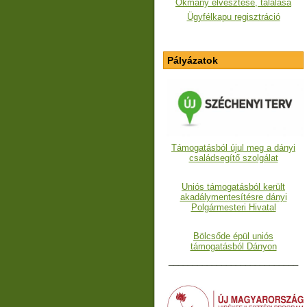
Okmány elvesztése, találása
Ügyfélkapu regisztráció
Pályázatok
Támogatásból újul meg a dányi
családsegítő szolgálat
Uniós támogatásból került
akadálymentesítésre dányi
Polgármesteri Hivatal
Bölcsőde épül uniós
támogatásból Dányon
___________________________