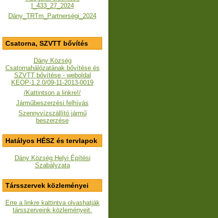
I_433_27_2024
Dány_TRTm_Partnerségi_2024
Csatorna, SZVTT bővítés
Dány Község
Csatornahálózatának bővítése és
SZVTT bővítése - weboldal
KEOP-1.2.0/09-11-2013-0019
/Kattintson a linkre!/
Járműbeszerzési felhívás
Szennyvízszállító jármű
beszerzése
Hatályos HÉSZ és tervlapok
Dány Község Helyi Építési
Szabályzata
Társszervek közleményei
Erre a linkre kattintva olvashatják
társszerveink közleményeit.