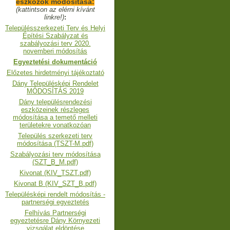
eszközök módosítása:
(kattintson az elérni kívánt
linkre!)
:
Településszerkezeti Terv és Helyi
Építési Szabályzat és
szabályozási terv 2020.
novemberi módosítás
Egyeztetési dokumentáció
Előzetes hirdetményi tájékoztató
Dány Településképi Rendelet
MÓDOSÍTÁS 2019
Dány településrendezési
eszközeinek részleges
módosítása a temető melleti
területekre vonatkozóan
Település szerkezeti terv
módosítása (TSZT-M.pdf)
Szabályozási terv módosítása
(SZT_B_M.pdf)
Kivonat (KIV_TSZT.pdf)
Kivonat B (KIV_SZT_B.pdf)
Településképi rendelt módosítás -
partnerségi egyeztetés
Felhívás Partnerségi
egyeztetésre Dány Környezeti
vizsgálat eldöntése