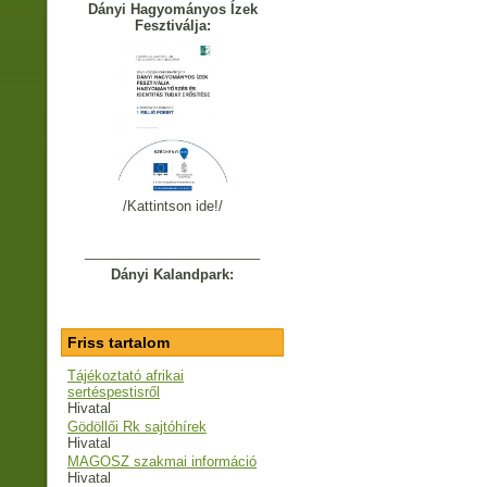
Dányi Hagyományos Ízek
Fesztiválja:
/Kattintson ide!/
_______________________
Dányi Kalandpark:
Friss tartalom
Tájékoztató afrikai
sertéspestisről
Hivatal
Gödöllői Rk sajtóhírek
Hivatal
MAGOSZ szakmai információ
Hivatal