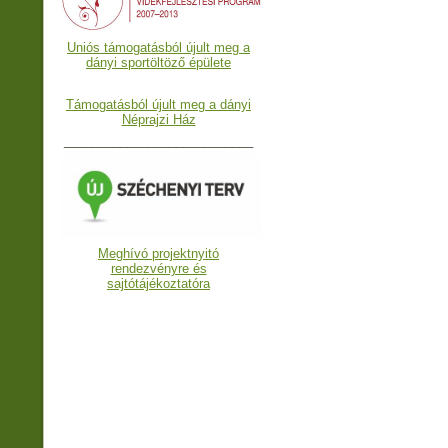
Uniós támogatásból újult meg a
dányi sportöltöző épülete
Támogatásból újult meg a dányi
Néprajzi Ház
___________________________
Meghívó projektnyitó
rendezvényre és
sajtótájékoztatóra