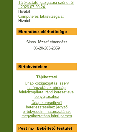
Tájékoztató igazgatási szünetről
- 2026.07.20-24.
Hivatal
Computeres látásvizsgálat
Hivatal
Ebrendész elérhetősége
Sipos József ebrendész
06-20-203-2359
Birtokvédelem
Tájékoztató
Űrlap közigazgatási szerv
határozatának bírósági
felülvizsgálata iránti keresetlevél
benyújtásához
Űrlap keresetlevél
beterjesztéséhez jegyző
birtokvédelmi határozatának
megváltoztatása iránti perben
Pest m.-i békéltető testület