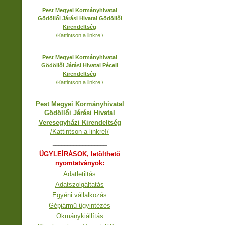
Pest Megyei Kormányhivatal
Gödöllői Járási Hivatal Gödöllői
Kirendeltség
/Kattintson a linkre!/
__________________
Pest Megyei Kormányhivatal
Gödöllői Járási Hivatal Péceli
Kirendeltség
/Kattintson a linkre!/
__________________
Pest Megyei Kormányhivatal
Gödöllői Járási Hivatal
Veresegyházi Kirendeltség
/Kattintson a linkre!/
__________________
ÜGYLEÍRÁSOK, letölthető
nyomtatványok:
Adatletiltás
Adatszolgáltatás
Egyéni vállalkozás
Gépjármű ügyintézés
Okmánykiállítás