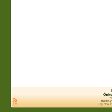
Önko
21
Minden jo
Régi oldal 