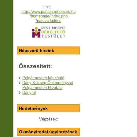
Link:
http://www.panaszrendezes.hu
/homepage/index.php
/panaszkuldes
Népszerű híreink
Összesített:
Polgármesteri köszöntő
Dány Község Önkormányzat
Polgármesteri Hivatala
Dányról
Hirdetmények
Végzések:
Okmányirodai ügyintézések