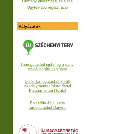
Okmány elvesztése, találása
Ügyfélkapu regisztráció
Pályázatok
Támogatásból újul meg a dányi
családsegítő szolgálat
Uniós támogatásból került
akadálymentesítésre dányi
Polgármesteri Hivatal
Bölcsőde épül uniós
támogatásból Dányon
___________________________