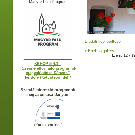
Magyar Falu Program
Eredeti kép letöltése
« Back to gallery
Elem: 12 / 1
_______________________
KEHOP-5.4.1 –
„Szemléletformáló programok
megvalósítása Dányon”
kérdőív /Kattintson ide!!/
_______________________
Szemléletformáló programok
megvalósítása Dányon:
/Kattintson ide!/
_______________________