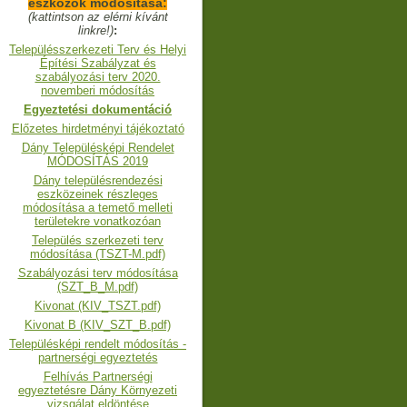
eszközök módosítása:
(kattintson az elérni kívánt
linkre!)
:
Településszerkezeti Terv és Helyi
Építési Szabályzat és
szabályozási terv 2020.
novemberi módosítás
Egyeztetési dokumentáció
Előzetes hirdetményi tájékoztató
Dány Településképi Rendelet
MÓDOSÍTÁS 2019
Dány településrendezési
eszközeinek részleges
módosítása a temető melleti
területekre vonatkozóan
Település szerkezeti terv
módosítása (TSZT-M.pdf)
Szabályozási terv módosítása
(SZT_B_M.pdf)
Kivonat (KIV_TSZT.pdf)
Kivonat B (KIV_SZT_B.pdf)
Településképi rendelt módosítás -
partnerségi egyeztetés
Felhívás Partnerségi
egyeztetésre Dány Környezeti
vizsgálat eldöntése