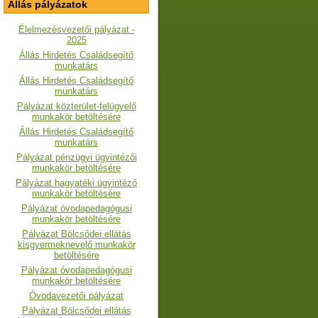
Állás pályázatok
Élelmezésvezetői pályázat -
2025
Állás Hirdetés Családsegítő
munkatárs
Állás Hirdetés Családsegítő
munkatárs
Pályázat közterület-felügyelő
munkakör betöltésére
Állás Hirdetés Családsegítő
munkatárs
Pályázat pénzügyi ügyintézői
munkakör betöltésére
Pályázat hagyatéki ügyintéző
munkakör betöltésére
Pályázat óvodapedagógusi
munkakör betöltésére
Pályázat Bölcsődei ellátás
kisgyermeknevelő munkakör
betöltésére
Pályázat óvodapedagógusi
munkakör betöltésére
Óvodavezetői pályázat
Pályázat Bölcsődei ellátás