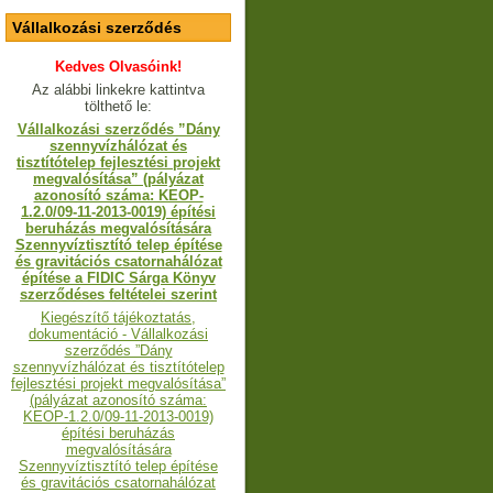
Vállalkozási szerződés
Kedves Olvasóink!
Az alábbi linkekre kattintva
tölthető le:
Vállalkozási szerződés ”Dány
szennyvízhálózat és
tisztítótelep fejlesztési projekt
megvalósítása” (pályázat
azonosító száma: KEOP-
1.2.0/09-11-2013-0019) építési
beruházás megvalósítására
Szennyvíztisztító telep építése
és gravitációs csatornahálózat
építése a FIDIC Sárga Könyv
szerződéses feltételei szerint
Kiegészítő tájékoztatás,
dokumentáció - Vállalkozási
szerződés ”Dány
szennyvízhálózat és tisztítótelep
fejlesztési projekt megvalósítása”
(pályázat azonosító száma:
KEOP-1.2.0/09-11-2013-0019)
építési beruházás
megvalósítására
Szennyvíztisztító telep építése
és gravitációs csatornahálózat