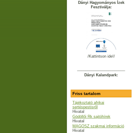
Dányi Hagyományos Ízek
Fesztiválja:
/Kattintson ide!/
_______________________
Dányi Kalandpark:
Friss tartalom
Tájékoztató afrikai
sertéspestisről
Hivatal
Gödöllői Rk sajtóhírek
Hivatal
MAGOSZ szakmai információ
Hivatal