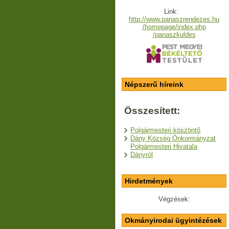
Link:
http://www.panaszrendezes.hu
/homepage/index.php
/panaszkuldes
Népszerű híreink
Összesített:
Polgármesteri köszöntő
Dány Község Önkormányzat
Polgármesteri Hivatala
Dányról
Hirdetmények
Végzések:
Okmányirodai ügyintézések