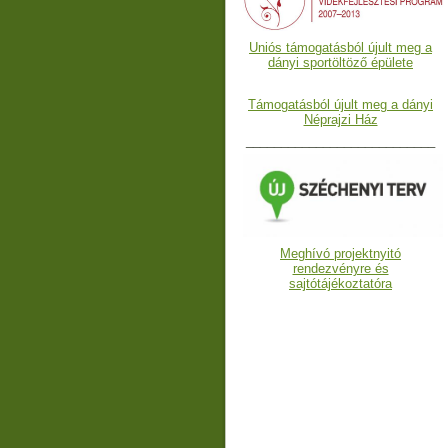
Uniós támogatásból újult meg a
dányi sportöltöző épülete
Támogatásból újult meg a dányi
Néprajzi Ház
___________________________
Meghívó projektnyitó
rendezvényre és
sajtótájékoztatóra