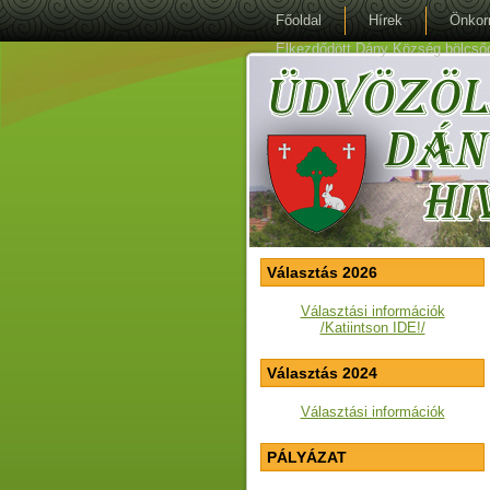
Főoldal
Hírek
Önkor
Elkezdődött Dány Község bölcsőde 
Választás 2026
Választási információk
/Katiintson IDE!/
Választás 2024
Választási információk
PÁLYÁZAT