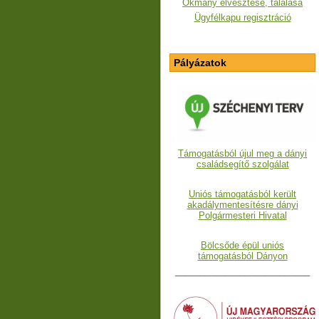
Okmány elvesztése, találása
Ügyfélkapu regisztráció
Pályázatok
Támogatásból újul meg a dányi
családsegítő szolgálat
Uniós támogatásból került
akadálymentesítésre dányi
Polgármesteri Hivatal
Bölcsőde épül uniós
támogatásból Dányon
___________________________