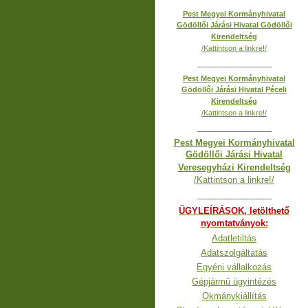
Pest Megyei Kormányhivatal
Gödöllői Járási Hivatal Gödöllői
Kirendeltség
/Kattintson a linkre!/
__________________
Pest Megyei Kormányhivatal
Gödöllői Járási Hivatal Péceli
Kirendeltség
/Kattintson a linkre!/
__________________
Pest Megyei Kormányhivatal
Gödöllői Járási Hivatal
Veresegyházi Kirendeltség
/Kattintson a linkre!/
__________________
ÜGYLEÍRÁSOK, letölthető
nyomtatványok:
Adatletiltás
Adatszolgáltatás
Egyéni vállalkozás
Gépjármű ügyintézés
Okmánykiállítás