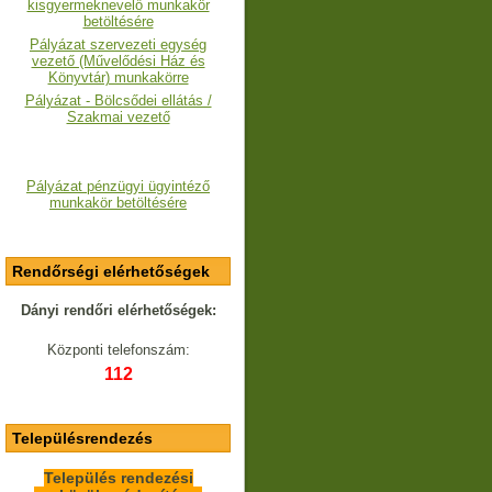
kisgyermeknevelő munkakör
betöltésére
Pályázat szervezeti egység
vezető (Művelődési Ház és
Könyvtár) munkakörre
Pályázat - Bölcsődei ellátás /
Szakmai vezető
Pályázat pénzügyi ügyintéző
munkakör betöltésére
Rendőrségi elérhetőségek
Dányi rendőri elérhetőségek:
Központi telefonszám:
112
Településrendezés
Település rendezési