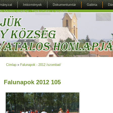
mányzat
Intézmények
Dokumentumtár
Galéria
Dán
bővítési projektje - Tájékoztatás a projektről
Címlap
»
Falunapok - 2012 /szombat/
Jelenlegi hely
Falunapok 2012 105