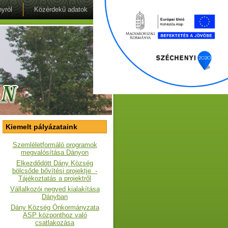
yról
Közérdekű adatok
Kiemelt pályázataink
Szemléletformáló programok
megvalósítása Dányon
Elkezdődött Dány Község
bölcsőde bővítési projektje -
Tájékoztatás a projektről
Vállalkozói negyed kialakítása
Dányban
Dány Község Önkormányzata
ASP központhoz való
csatlakozása