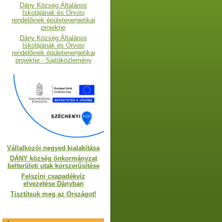
Dány Község Általános
Iskolájának és Orvosi
rendelőinek épületenergetikai
projektje
Dány Község Általános
Iskolájának és Orvosi
rendelőinek épületenergetikai
projektje - Sajtóközlemény
Vállalkozói negyed kialakítása
DÁNY község önkormányzat
belterületi utak korszerűsítése
Felszíni csapadékvíz
elvezetése Dányban
Tisztítsuk meg az Országot!