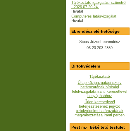
Tájékoztató igazgatási szünetről
- 2026.07.20-24.
Hivatal
Computeres látásvizsgálat
Hivatal
Ebrendész elérhetősége
Sipos József ebrendész
06-20-203-2359
Birtokvédelem
Tájékoztató
Űrlap közigazgatási szerv
határozatának bírósági
felülvizsgálata iránti keresetlevél
benyújtásához
Űrlap keresetlevél
beterjesztéséhez jegyző
birtokvédelmi határozatának
megváltoztatása iránti perben
Pest m.-i békéltető testület