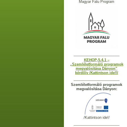
Magyar Falu Program
_______________________
KEHOP-5.4.1 –
„Szemléletformáló programok
megvalósítása Dányon”
kérdőív /Kattintson ide!!/
_______________________
Szemléletformáló programok
megvalósítása Dányon:
/Kattintson ide!/
_______________________