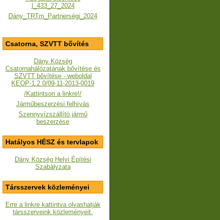
I_433_27_2024
Dány_TRTm_Partnerségi_2024
Csatorna, SZVTT bővítés
Dány Község
Csatornahálózatának bővítése és
SZVTT bővítése - weboldal
KEOP-1.2.0/09-11-2013-0019
/Kattintson a linkre!/
Járműbeszerzési felhívás
Szennyvízszállító jármű
beszerzése
Hatályos HÉSZ és tervlapok
Dány Község Helyi Építési
Szabályzata
Társszervek közleményei
Erre a linkre kattintva olvashatják
társszerveink közleményeit.