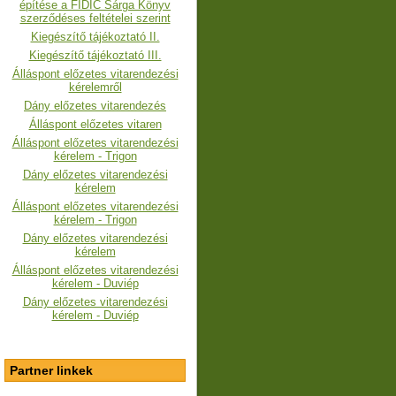
építése a FIDIC Sárga Könyv
szerződéses feltételei szerint
Kiegészítő tájékoztató II.
Kiegészítő tájékoztató III.
Álláspont előzetes vitarendezési
kérelemről
Dány előzetes vitarendezés
Álláspont előzetes vitaren
Álláspont előzetes vitarendezési
kérelem - Trigon
Dány előzetes vitarendezési
kérelem
Álláspont előzetes vitarendezési
kérelem
- Trigon
Dány előzetes vitarendezési
kérelem
Álláspont előzetes vitarendezési
kérelem - Duviép
Dány előzetes vitarendezési
kérelem - Duviép
Partner linkek