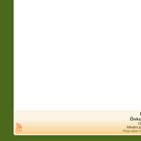
Önko
21
Minden jo
Régi oldal 