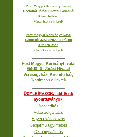
Pest Megyei Kormányhivatal
Gödöllői Járási Hivatal Gödöllői
Kirendeltség
/Kattintson a linkre!/
__________________
Pest Megyei Kormányhivatal
Gödöllői Járási Hivatal Péceli
Kirendeltség
/Kattintson a linkre!/
__________________
Pest Megyei Kormányhivatal
Gödöllői Járási Hivatal
Veresegyházi Kirendeltség
/Kattintson a linkre!/
__________________
ÜGYLEÍRÁSOK, letölthető
nyomtatványok:
Adatletiltás
Adatszolgáltatás
Egyéni vállalkozás
Gépjármű ügyintézés
Okmánykiállítás