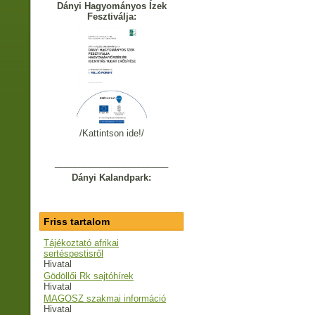
Dányi Hagyományos Ízek
Fesztiválja:
/Kattintson ide!/
_______________________
Dányi Kalandpark:
Friss tartalom
Tájékoztató afrikai
sertéspestisről
Hivatal
Gödöllői Rk sajtóhírek
Hivatal
MAGOSZ szakmai információ
Hivatal