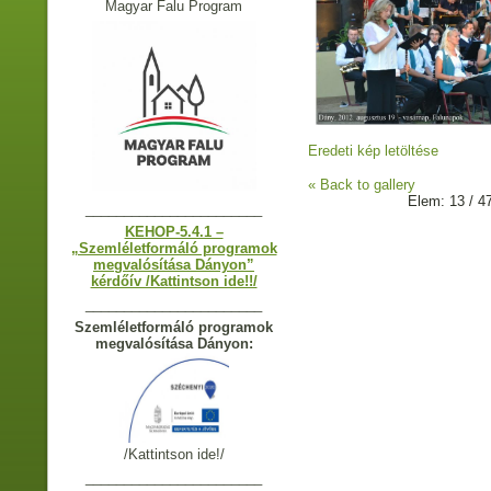
Magyar Falu Program
Eredeti kép letöltése
« Back to gallery
Elem: 13 / 4
_______________________
KEHOP-5.4.1 –
„Szemléletformáló programok
megvalósítása Dányon”
kérdőív /Kattintson ide!!/
_______________________
Szemléletformáló programok
megvalósítása Dányon:
/Kattintson ide!/
_______________________