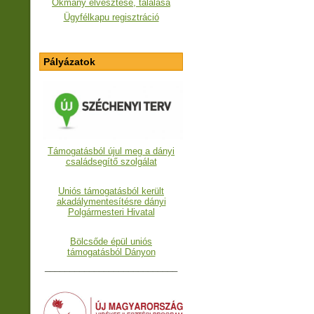
Okmány elvesztése, találása
Ügyfélkapu regisztráció
Pályázatok
Támogatásból újul meg a dányi
családsegítő szolgálat
Uniós támogatásból került
akadálymentesítésre dányi
Polgármesteri Hivatal
Bölcsőde épül uniós
támogatásból Dányon
___________________________