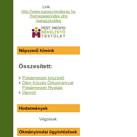
Link:
http://www.panaszrendezes.hu
/homepage/index.php
/panaszkuldes
Népszerű híreink
Összesített:
Polgármesteri köszöntő
Dány Község Önkormányzat
Polgármesteri Hivatala
Dányról
Hirdetmények
Végzések:
Okmányirodai ügyintézések