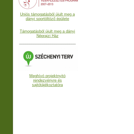
Uniós támogatásból újult meg a
dányi sportöltöző épülete
Támogatásból újult meg a dányi
Néprajzi Ház
___________________________
Meghívó projektnyitó
rendezvényre és
sajtótájékoztatóra