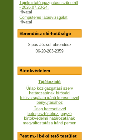
Tájékoztató igazgatási szünetről
- 2026.07.20-24.
Hivatal
Computeres látásvizsgálat
Hivatal
Ebrendész elérhetősége
Sipos József ebrendész
06-20-203-2359
Birtokvédelem
Tájékoztató
Űrlap közigazgatási szerv
határozatának bírósági
felülvizsgálata iránti keresetlevél
benyújtásához
Űrlap keresetlevél
beterjesztéséhez jegyző
birtokvédelmi határozatának
megváltoztatása iránti perben
Pest m.-i békéltető testület