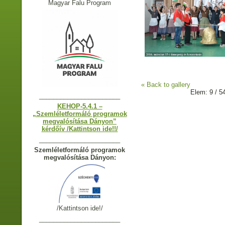
Magyar Falu Program
« Back to gallery
Elem: 9 / 5
_______________________
KEHOP-5.4.1 –
„Szemléletformáló programok
megvalósítása Dányon”
kérdőív /Kattintson ide!!/
_______________________
Szemléletformáló programok
megvalósítása Dányon:
/Kattintson ide!/
_______________________