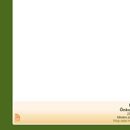
Önko
21
Minden jo
Régi oldal 