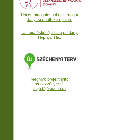
Uniós támogatásból újult meg a
dányi sportöltöző épülete
Támogatásból újult meg a dányi
Néprajzi Ház
___________________________
Meghívó projektnyitó
rendezvényre és
sajtótájékoztatóra