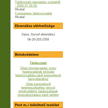
Tájékoztató igazgatási szünetről
- 2026.07.20-24.
Hivatal
Computeres látásvizsgálat
Hivatal
Ebrendész elérhetősége
Sipos József ebrendész
06-20-203-2359
Birtokvédelem
Tájékoztató
Űrlap közigazgatási szerv
határozatának bírósági
felülvizsgálata iránti keresetlevél
benyújtásához
Űrlap keresetlevél
beterjesztéséhez jegyző
birtokvédelmi határozatának
megváltoztatása iránti perben
Pest m.-i békéltető testület