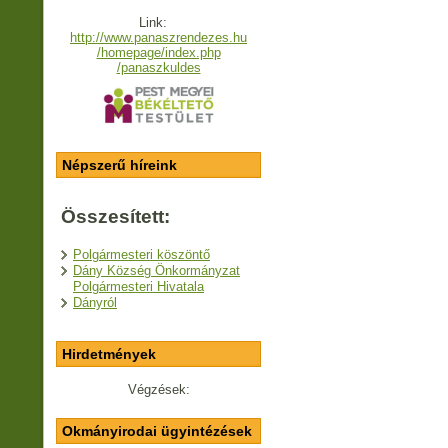
Link:
http://www.panaszrendezes.hu
/homepage/index.php
/panaszkuldes
Népszerű híreink
Összesített:
Polgármesteri köszöntő
Dány Község Önkormányzat
Polgármesteri Hivatala
Dányról
Hirdetmények
Végzések:
Okmányirodai ügyintézések