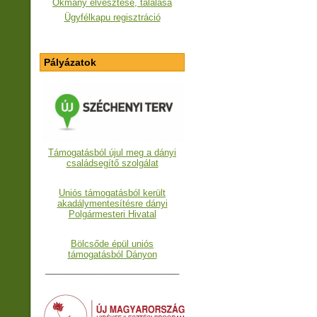
Okmány elvesztése, találása
Ügyfélkapu regisztráció
Pályázatok
Támogatásból újul meg a dányi
családsegítő szolgálat
Uniós támogatásból került
akadálymentesítésre dányi
Polgármesteri Hivatal
Bölcsőde épül uniós
támogatásból Dányon
___________________________