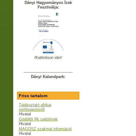
Dányi Hagyományos Ízek
Fesztiválja:
/Kattintson ide!/
_______________________
Dányi Kalandpark:
Friss tartalom
Tájékoztató afrikai
sertéspestisről
Hivatal
Gödöllői Rk sajtóhírek
Hivatal
MAGOSZ szakmai információ
Hivatal