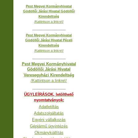
Pest Megyei Kormányhivatal
Gödöllői Járási Hivatal Gödöllői
Kirendeltség
/Kattintson a linkre!/
__________________
Pest Megyei Kormányhivatal
Gödöllői Járási Hivatal Péceli
Kirendeltség
/Kattintson a linkre!/
__________________
Pest Megyei Kormányhivatal
Gödöllői Járási Hivatal
Veresegyházi Kirendeltség
/Kattintson a linkre!/
__________________
ÜGYLEÍRÁSOK, letölthető
nyomtatványok:
Adatletiltás
Adatszolgáltatás
Egyéni vállalkozás
Gépjármű ügyintézés
Okmánykiállítás