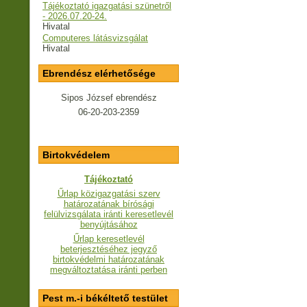
Tájékoztató igazgatási szünetről
- 2026.07.20-24.
Hivatal
Computeres látásvizsgálat
Hivatal
Ebrendész elérhetősége
Sipos József ebrendész
06-20-203-2359
Birtokvédelem
Tájékoztató
Űrlap közigazgatási szerv
határozatának bírósági
felülvizsgálata iránti keresetlevél
benyújtásához
Űrlap keresetlevél
beterjesztéséhez jegyző
birtokvédelmi határozatának
megváltoztatása iránti perben
Pest m.-i békéltető testület