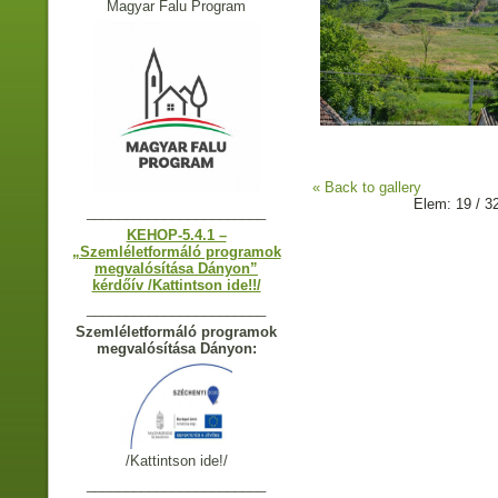
Magyar Falu Program
« Back to gallery
Elem: 19 / 3
_______________________
KEHOP-5.4.1 –
„Szemléletformáló programok
megvalósítása Dányon”
kérdőív /Kattintson ide!!/
_______________________
Szemléletformáló programok
megvalósítása Dányon:
/Kattintson ide!/
_______________________