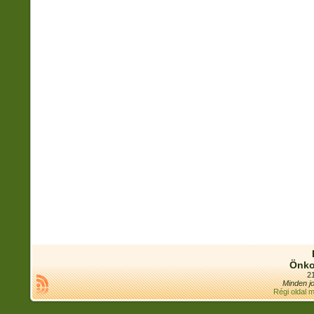
Önko
21
Minden jo
Régi oldal 