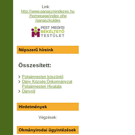
Link:
http://www.panaszrendezes.hu
/homepage/index.php
/panaszkuldes
Népszerű híreink
Összesített:
Polgármesteri köszöntő
Dány Község Önkormányzat
Polgármesteri Hivatala
Dányról
Hirdetmények
Végzések:
Okmányirodai ügyintézések