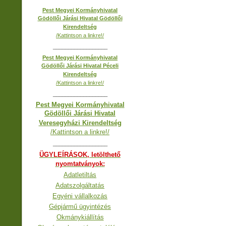
Pest Megyei Kormányhivatal
Gödöllői Járási Hivatal Gödöllői
Kirendeltség
/Kattintson a linkre!/
__________________
Pest Megyei Kormányhivatal
Gödöllői Járási Hivatal Péceli
Kirendeltség
/Kattintson a linkre!/
__________________
Pest Megyei Kormányhivatal
Gödöllői Járási Hivatal
Veresegyházi Kirendeltség
/Kattintson a linkre!/
__________________
ÜGYLEÍRÁSOK, letölthető
nyomtatványok:
Adatletiltás
Adatszolgáltatás
Egyéni vállalkozás
Gépjármű ügyintézés
Okmánykiállítás