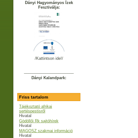
Dányi Hagyományos Ízek
Fesztiválja:
/Kattintson ide!/
_______________________
Dányi Kalandpark:
Friss tartalom
Tájékoztató afrikai
sertéspestisről
Hivatal
Gödöllői Rk sajtóhírek
Hivatal
MAGOSZ szakmai információ
Hivatal