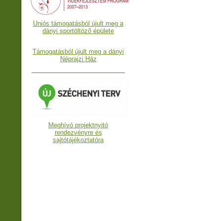
Uniós támogatásból újult meg a
dányi sportöltöző épülete
Támogatásból újult meg a dányi
Néprajzi Ház
___________________________
Meghívó projektnyitó
rendezvényre és
sajtótájékoztatóra