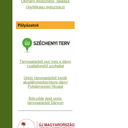
Okmány elvesztése, találása
Ügyfélkapu regisztráció
Pályázatok
Támogatásból újul meg a dányi
családsegítő szolgálat
Uniós támogatásból került
akadálymentesítésre dányi
Polgármesteri Hivatal
Bölcsőde épül uniós
támogatásból Dányon
___________________________