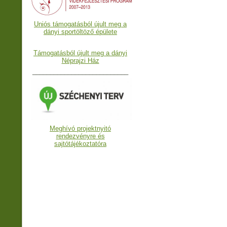
Uniós támogatásból újult meg a
dányi sportöltöző épülete
Támogatásból újult meg a dányi
Néprajzi Ház
___________________________
Meghívó projektnyitó
rendezvényre és
sajtótájékoztatóra