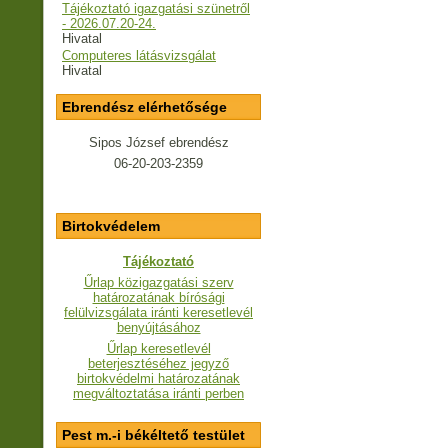
Tájékoztató igazgatási szünetről
- 2026.07.20-24.
Hivatal
Computeres látásvizsgálat
Hivatal
Ebrendész elérhetősége
Sipos József ebrendész
06-20-203-2359
Birtokvédelem
Tájékoztató
Űrlap közigazgatási szerv
határozatának bírósági
felülvizsgálata iránti keresetlevél
benyújtásához
Űrlap keresetlevél
beterjesztéséhez jegyző
birtokvédelmi határozatának
megváltoztatása iránti perben
Pest m.-i békéltető testület