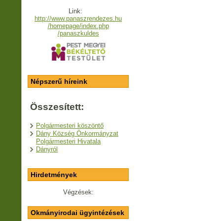
Link:
http://www.panaszrendezes.hu
/homepage/index.php
/panaszkuldes
Népszerű híreink
Összesített:
Polgármesteri köszöntő
Dány Község Önkormányzat
Polgármesteri Hivatala
Dányról
Hirdetmények
Végzések:
Okmányirodai ügyintézések