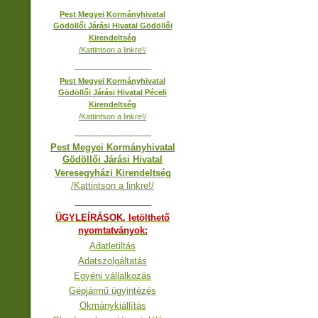
Pest Megyei Kormányhivatal
Gödöllői Járási Hivatal Gödöllői
Kirendeltség
/Kattintson a linkre!/
__________________
Pest Megyei Kormányhivatal
Gödöllői Járási Hivatal Péceli
Kirendeltség
/Kattintson a linkre!/
__________________
Pest Megyei Kormányhivatal
Gödöllői Járási Hivatal
Veresegyházi Kirendeltség
/Kattintson a linkre!/
__________________
ÜGYLEÍRÁSOK, letölthető
nyomtatványok:
Adatletiltás
Adatszolgáltatás
Egyéni vállalkozás
Gépjármű ügyintézés
Okmánykiállítás