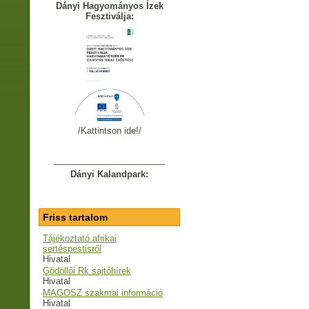
Dányi Hagyományos Ízek
Fesztiválja:
/Kattintson ide!/
_______________________
Dányi Kalandpark:
Friss tartalom
Tájékoztató afrikai
sertéspestisről
Hivatal
Gödöllői Rk sajtóhírek
Hivatal
MAGOSZ szakmai információ
Hivatal