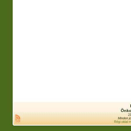
Önko
21
Minden jo
Régi oldal 