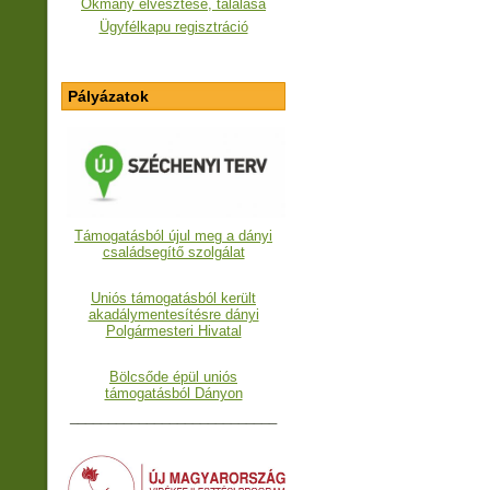
Okmány elvesztése, találása
Ügyfélkapu regisztráció
Pályázatok
Támogatásból újul meg a dányi
családsegítő szolgálat
Uniós támogatásból került
akadálymentesítésre dányi
Polgármesteri Hivatal
Bölcsőde épül uniós
támogatásból Dányon
___________________________