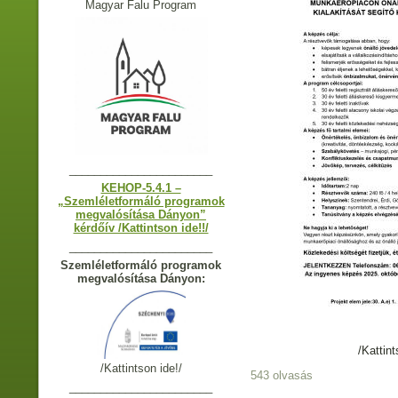
Magyar Falu Program
_______________________
KEHOP-5.4.1 –
„Szemléletformáló programok
megvalósítása Dányon”
kérdőív /Kattintson ide!!/
_______________________
Szemléletformáló programok
megvalósítása Dányon:
/Kattin
/Kattintson ide!/
543 olvasás
_______________________