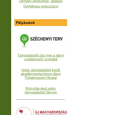
Okmány elvesztése, találása
Ügyfélkapu regisztráció
Pályázatok
Támogatásból újul meg a dányi
családsegítő szolgálat
Uniós támogatásból került
akadálymentesítésre dányi
Polgármesteri Hivatal
Bölcsőde épül uniós
támogatásból Dányon
___________________________