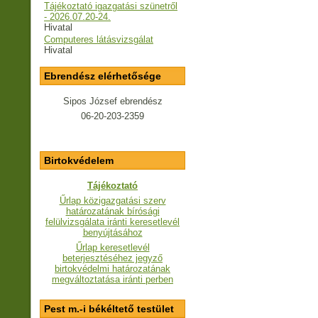
Tájékoztató igazgatási szünetről
- 2026.07.20-24.
Hivatal
Computeres látásvizsgálat
Hivatal
Ebrendész elérhetősége
Sipos József ebrendész
06-20-203-2359
Birtokvédelem
Tájékoztató
Űrlap közigazgatási szerv
határozatának bírósági
felülvizsgálata iránti keresetlevél
benyújtásához
Űrlap keresetlevél
beterjesztéséhez jegyző
birtokvédelmi határozatának
megváltoztatása iránti perben
Pest m.-i békéltető testület