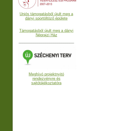
Uniós támogatásból újult meg a
dányi sportöltöző épülete
Támogatásból újult meg a dányi
Néprajzi Ház
___________________________
Meghívó projektnyitó
rendezvényre és
sajtótájékoztatóra