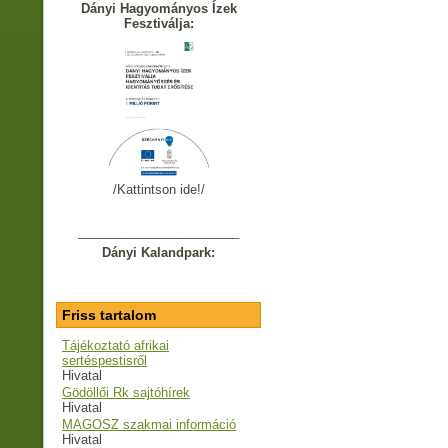
Dányi Hagyományos Ízek
Fesztiválja:
/Kattintson ide!/
_______________________
Dányi Kalandpark:
Friss tartalom
Tájékoztató afrikai
sertéspestisről
Hivatal
Gödöllői Rk sajtóhírek
Hivatal
MAGOSZ szakmai információ
Hivatal