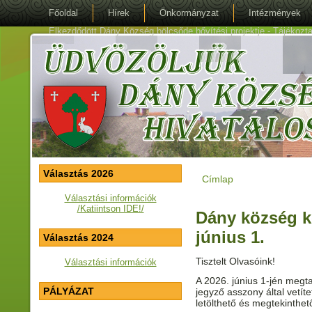
Főoldal
Hírek
Önkormányzat
Intézmények
Elkezdődött Dány Község bölcsőde bővítési projektje - Tájékoztat
Választás 2026
Címlap
Jelenlegi hely
Választási információk
/Katiintson IDE!/
Dány község k
június 1.
Választás 2024
Tisztelt Olvasóink!
Választási információk
A 2026. június 1-jén megta
PÁLYÁZAT
jegyző asszony által vetí
letölthető és megtekinthet