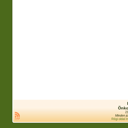
Önko
21
Minden jo
Régi oldal 