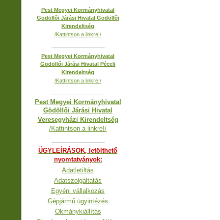
Pest Megyei Kormányhivatal
Gödöllői Járási Hivatal Gödöllői
Kirendeltség
/Kattintson a linkre!/
__________________
Pest Megyei Kormányhivatal
Gödöllői Járási Hivatal Péceli
Kirendeltség
/Kattintson a linkre!/
__________________
Pest Megyei Kormányhivatal
Gödöllői Járási Hivatal
Veresegyházi Kirendeltség
/Kattintson a linkre!/
__________________
ÜGYLEÍRÁSOK, letölthető
nyomtatványok:
Adatletiltás
Adatszolgáltatás
Egyéni vállalkozás
Gépjármű ügyintézés
Okmánykiállítás