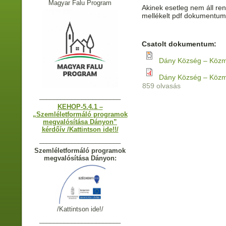
Magyar Falu Program
Akinek esetleg nem áll re
mellékelt pdf dokumentum 
Csatolt dokumentum:
Dány Község – Közm
Dány Község – Közm
859 olvasás
_______________________
KEHOP-5.4.1 –
„Szemléletformáló programok
megvalósítása Dányon”
kérdőív /Kattintson ide!!/
_______________________
Szemléletformáló programok
megvalósítása Dányon:
/Kattintson ide!/
_______________________