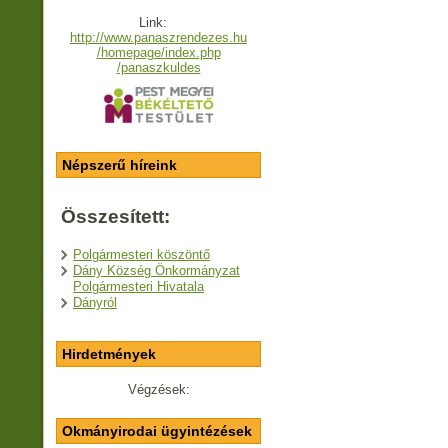
Link:
http://www.panaszrendezes.hu
/homepage/index.php
/panaszkuldes
Népszerű híreink
Összesített:
Polgármesteri köszöntő
Dány Község Önkormányzat
Polgármesteri Hivatala
Dányról
Hirdetmények
Végzések:
Okmányirodai ügyintézések